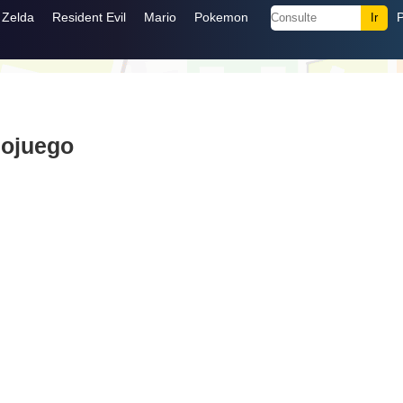
Zelda
Resident Evil
Mario
Pokemon
eojuego