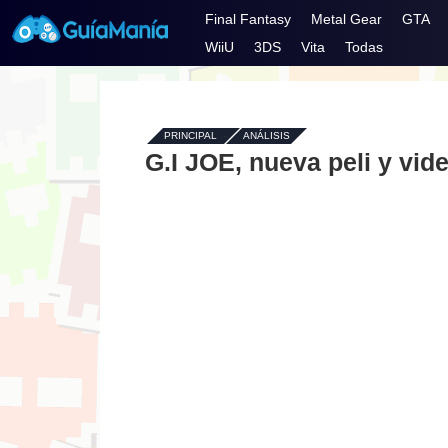
Final Fantasy
Metal Gear
GTA
WiiU
3DS
Vita
Todas
PRINCIPAL
-
ANÁLISIS
G.I JOE, nueva peli y vid