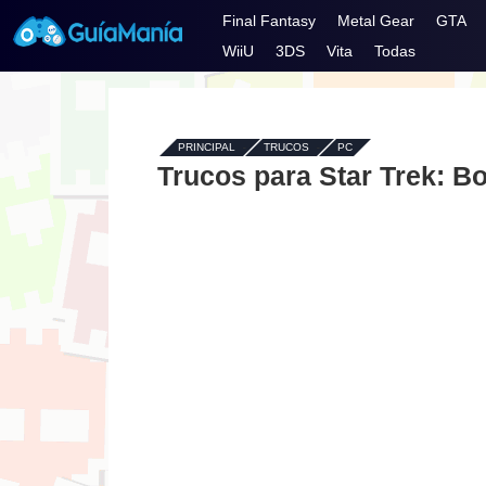
Final Fantasy
Metal Gear
GTA
WiiU
3DS
Vita
Todas
PRINCIPAL
-
TRUCOS
-
PC
Trucos para Star Trek: Bo