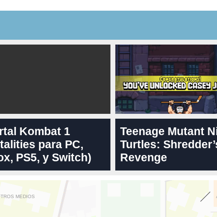
rtal Kombat 1
Teenage Mutant N
talities para PC,
Turtles: Shredder’
x, PS5, y Switch)
Revenge
OTROS MEDIOS