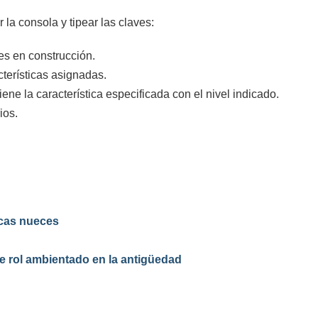
 la consola y tipear las claves:
nes en construcción.
cterísticas asignadas.
iene la característica especificada con el nivel indicado.
ios.
cas nueces
 rol ambientado en la antigüedad