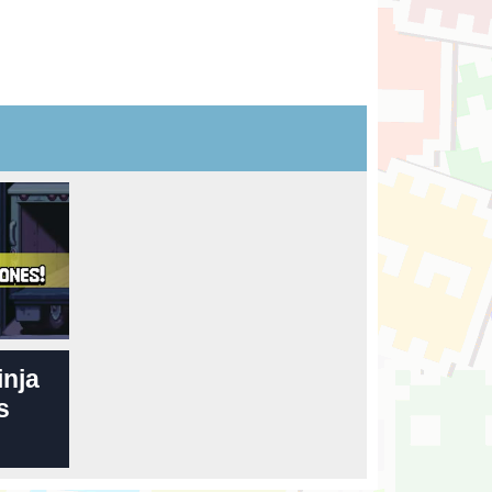
inja
s