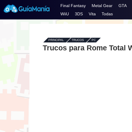
Final Fantasy
Metal Gear
GTA
WiiU
3DS
Vita
Todas
PRINCIPAL
-
TRUCOS
-
PC
Trucos para Rome Total W