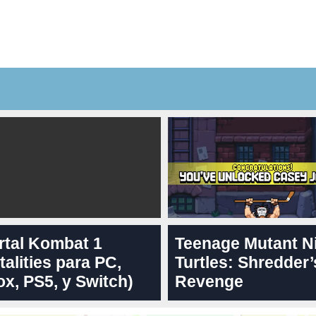
rtal Kombat 1
Teenage Mutant N
talities para PC,
Turtles: Shredder’
x, PS5, y Switch)
Revenge