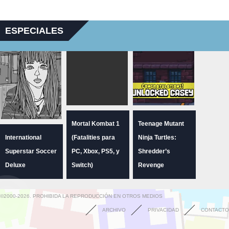
ESPECIALES
Mortal Kombat 1
Teenage Mutant
International
(Fatalities para
Ninja Turtles:
Superstar Soccer
PC, Xbox, PS5, y
Shredder’s
Deluxe
Switch)
Revenge
©2000-2026. PROHIBIDA LA REPRODUCCIÓN EN OTROS MEDIOS
ARCHIVO
PRIVACIDAD
CONTACTO