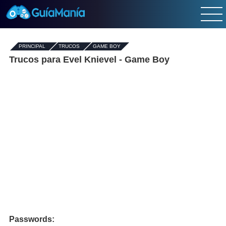
PRINCIPAL
-
TRUCOS
-
GAME BOY
Trucos para Evel Knievel - Game Boy
Passwords: