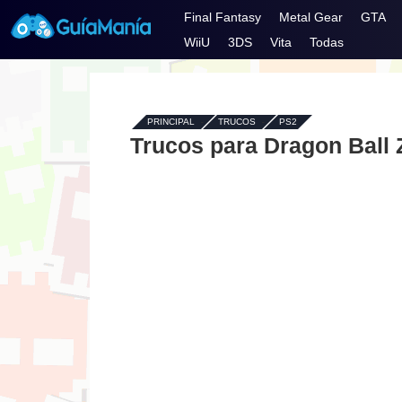
Final Fantasy
Metal Gear
GTA
WiiU
3DS
Vita
Todas
PRINCIPAL
-
TRUCOS
-
PS2
Trucos para Dragon Ball 