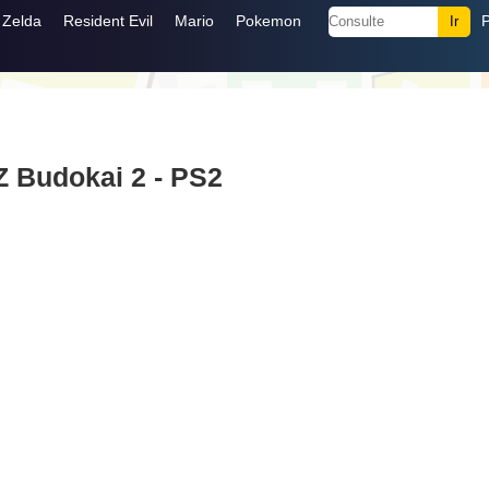
Zelda
Resident Evil
Mario
Pokemon
Z Budokai 2 - PS2