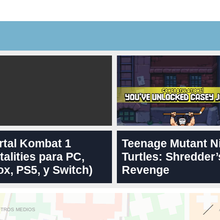
rtal Kombat 1
Teenage Mutant N
talities para PC,
Turtles: Shredder’
x, PS5, y Switch)
Revenge
OTROS MEDIOS