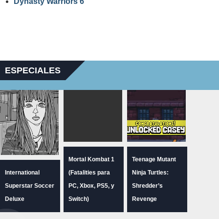
Dynasty Warriors 6
ESPECIALES
Mortal Kombat 1
Teenage Mutant
International
(Fatalities para
Ninja Turtles:
Superstar Soccer
PC, Xbox, PS5, y
Shredder’s
Deluxe
Switch)
Revenge