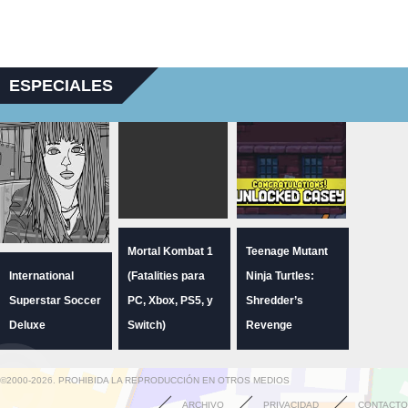
ESPECIALES
Mortal Kombat 1
Teenage Mutant
International
(Fatalities para
Ninja Turtles:
Superstar Soccer
PC, Xbox, PS5, y
Shredder’s
Deluxe
Switch)
Revenge
©2000-2026. PROHIBIDA LA REPRODUCCIÓN EN OTROS MEDIOS
ARCHIVO
PRIVACIDAD
CONTACTO