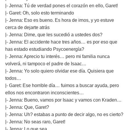
|- Jenna: Tú de verdad pones el corazón en ello, Garet!
|- Garet: Oh, solo esto terminando
|- Jenna: Eso es bueno. Es hora de irnos, y yo estuve
cerca de dejarte atrás
|- Jenna: Dime, que les sucedió a ustedes dos?
|- Jenna: El accidente hace tres años… es por eso que
has estado estudiando Psycoenergía?
|- Jenna: Aprecio tu interés… pero mi familia nunca
volverá, ni tampoco el padre de Isaac…
|- Jenna: Yo solo quiero olvidar ese día. Quisiera que
todos…
|- Garet: Ese horrible día… fuimos a buscar ayuda, pero
ellos nos encontraron inconscientes…
|- Jenna: Bueno, vamos por Isaac y vamos con Kraden…
|- Jenna: Que, Garet?
|- Jenna: Uh? estabas a punto de decir algo, no es cierto?
|- Jenna: No seas raro, Garet!
|- Jenna: Lo que sea…