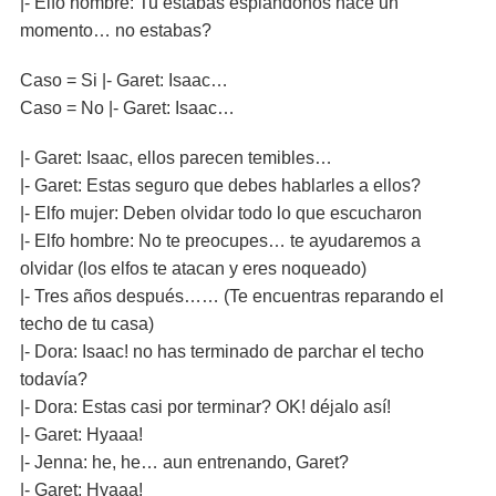
|- Elfo hombre: Tu estabas espiándonos hace un
momento… no estabas?
Caso = Si |- Garet: Isaac…
Caso = No |- Garet: Isaac…
|- Garet: Isaac, ellos parecen temibles…
|- Garet: Estas seguro que debes hablarles a ellos?
|- Elfo mujer: Deben olvidar todo lo que escucharon
|- Elfo hombre: No te preocupes… te ayudaremos a
olvidar (los elfos te atacan y eres noqueado)
|- Tres años después…… (Te encuentras reparando el
techo de tu casa)
|- Dora: Isaac! no has terminado de parchar el techo
todavía?
|- Dora: Estas casi por terminar? OK! déjalo así!
|- Garet: Hyaaa!
|- Jenna: he, he… aun entrenando, Garet?
|- Garet: Hyaaa!