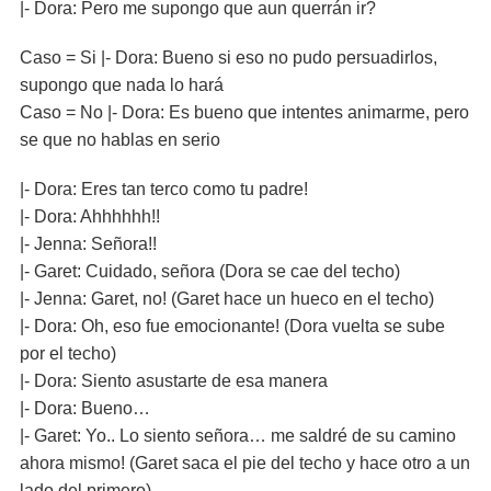
|- Dora: Pero me supongo que aun querrán ir?
Caso = Si |- Dora: Bueno si eso no pudo persuadirlos,
supongo que nada lo hará
Caso = No |- Dora: Es bueno que intentes animarme, pero
se que no hablas en serio
|- Dora: Eres tan terco como tu padre!
|- Dora: Ahhhhhh!!
|- Jenna: Señora!!
|- Garet: Cuidado, señora (Dora se cae del techo)
|- Jenna: Garet, no! (Garet hace un hueco en el techo)
|- Dora: Oh, eso fue emocionante! (Dora vuelta se sube
por el techo)
|- Dora: Siento asustarte de esa manera
|- Dora: Bueno…
|- Garet: Yo.. Lo siento señora… me saldré de su camino
ahora mismo! (Garet saca el pie del techo y hace otro a un
lado del primero)