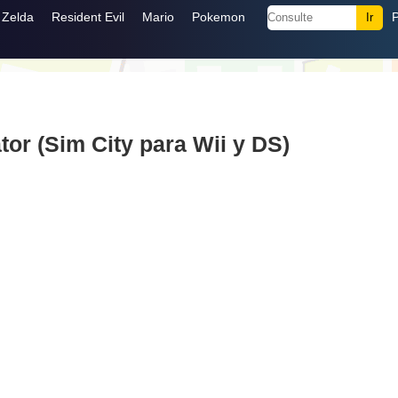
Zelda
Resident Evil
Mario
Pokemon
or (Sim City para Wii y DS)