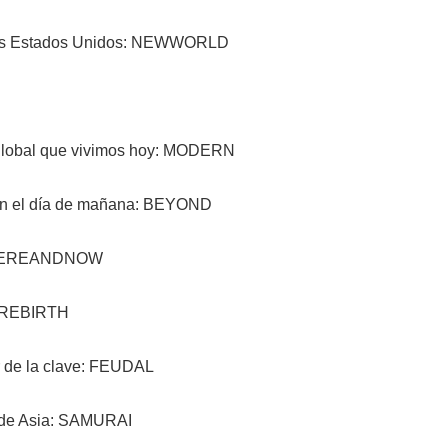
e los Estados Unidos: NEWWORLD
 global que vivimos hoy: MODERN
rán el día de mañana: BEYOND
o: HEREANDNOW
: REBIRTH
ir de la clave: FEUDAL
a de Asia: SAMURAI