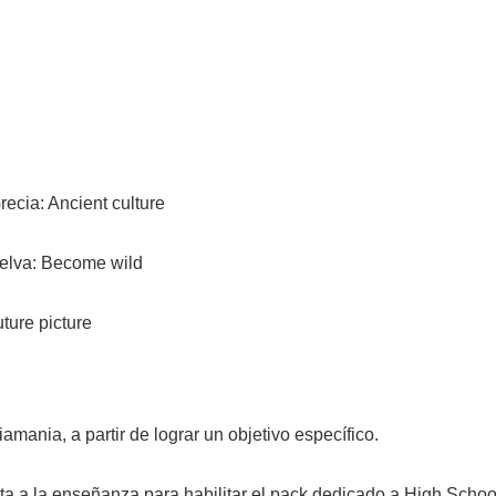
ecia: Ancient culture
selva: Become wild
uture picture
mania, a partir de lograr un objetivo específico.
ta a la enseñanza para habilitar el pack dedicado a High School