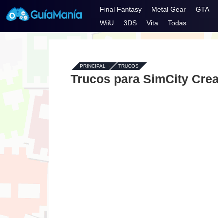
Final Fantasy
Metal Gear
GTA
WiiU
3DS
Vita
Todas
PRINCIPAL
-
TRUCOS
Trucos para SimCity Creat