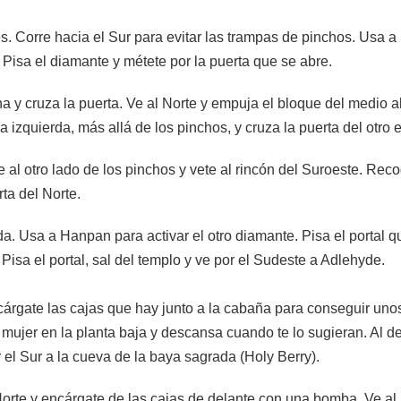
 Corre hacia el Sur para evitar las trampas de pinchos. Usa a H
Pisa el diamante y métete por la puerta que se abre.
a y cruza la puerta. Ve al Norte y empuja el bloque del medio a
a izquierda, más allá de los pinchos, y cruza la puerta del otro 
e al otro lado de los pinchos y vete al rincón del Suroeste. Rec
rta del Norte.
da. Usa a Hanpan para activar el otro diamante. Pisa el portal
 Pisa el portal, sal del templo y ve por el Sudeste a Adlehyde.
y cárgate las cajas que hay junto a la cabaña para conseguir un
 mujer en la planta baja y descansa cuando te lo sugieran. Al des
 el Sur a la cueva de la baya sagrada (Holy Berry).
 Norte y encárgate de las cajas de delante con una bomba. Ve al