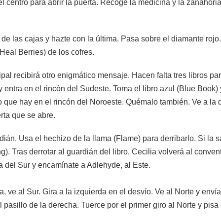
 del centro para abrir la puerta. Recoge la medicina y la zanahori
de las cajas y hazte con la última. Pasa sobre el diamante rojo. 
Heal Berries) de los cofres.
ipal recibirá otro enigmático mensaje. Hacen falta tres libros p
 entra en el rincón del Sudeste. Toma el libro azul (Blue Book) y
bro que hay en el rincón del Noroeste. Quémalo también. Ve a la
erta que se abre.
dián. Usa el hechizo de la llama (Flame) para derribarlo. Si la
g). Tras derrotar al guardián del libro, Cecilia volverá al conve
da del Sur y encamínate a Adlehyde, al Este.
 ve al Sur. Gira a la izquierda en el desvío. Ve al Norte y env
pasillo de la derecha. Tuerce por el primer giro al Norte y pisa 