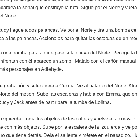
ardea la señal que obstruye la ruta. Sigue por el Norte y vuela 
el Norte.
dy llegue a dos palancas. Ve por el Norte y tira una bomba ce
a a las palancas. Acciónalas para quitar las estatuas de en med
sa una bomba para abrirte paso a la cueva del Norte. Recoge l
nfrentan con él aparece un zombi. Mátalo con el cañón manual
demás personajes en Adlehyde.
e grabación y selecciona a Cecilia. Ve al palacio del Norte. Atra
l Norte del mesón. Sube las escaleras y habla con Emma, que 
udy y Jack antes de partir para la tumba de Lolitha.
 izquierda. Toma los objetos de los cofres y vuelve a la cueva. 
 con más objetos. Sube por la escalera de la izquierda y ve por
 que tiene detrás. Deja el saliente y métete en el pasadizo. H