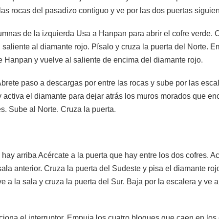
las rocas del pasadizo contiguo y ve por las dos puertas siguien
lumnas de la izquierda Usa a Hanpan para abrir el cofre verde. C
del saliente al diamante rojo. Písalo y cruza la puerta del Norte
 Hanpan y vuelve al saliente de encima del diamante rojo.
Ábrete paso a descargas por entre las rocas y sube por las escale
 y activa el diamante para dejar atrás los muros morados que e
s. Sube al Norte. Cruza la puerta.
 hay arriba Acércate a la puerta que hay entre los dos cofres. Ac
 sala anterior. Cruza la puerta del Sudeste y pisa el diamante ro
e a la sala y cruza la puerta del Sur. Baja por la escalera y ve 
cciona el interruptor. Empuja los cuatro bloques que caen en lo