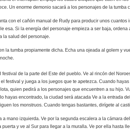
rece. Un enorme demonio sacará a los personajes de la tumba
unta con el cañón manual de Rudy para producir unos cuantos i
le esa. Si la energía del personaje empieza a ser baja, ordena a
a la salud del personaje.
 en la tumba propiamente dicha. Echa una ojeada al golem y vu
 noche.
festival de la parte del Este del pueblo. Ve al rincón del Noro
l festival y juega a los juegos que te apetezca. Cuando hayas 
elota, quien pedirá a los personajes que encuentren a su hijo. Vu
lo hayas encontrado, la ciudad será atacada Ve a la entrada del 
siguen los monstruos. Cuando tengas bastantes, dirígete al casti
ra a mano izquierda. Ve por la segunda escalera a la cámara del 
puerta y ve al Sur para llegar a la muralla. Ve por ella hasta lle